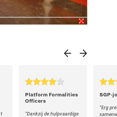
Platform Formalities
SGP-j
Officers
Erg pre
kt
Dankzij de hulpvaardige
samenw