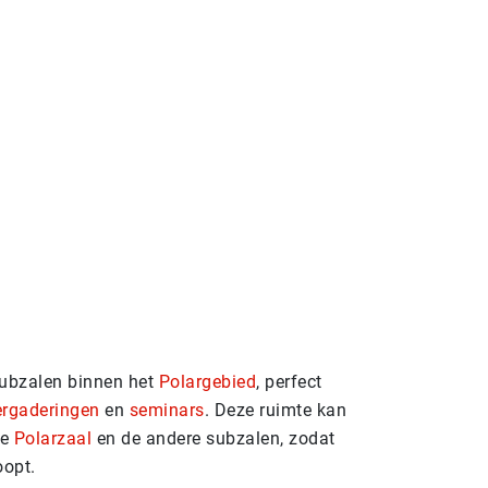
subzalen binnen het
Polargebied
, perfect
ergaderingen
en
seminars
. Deze ruimte kan
de
Polarzaal
en de andere subzalen, zodat
oopt.