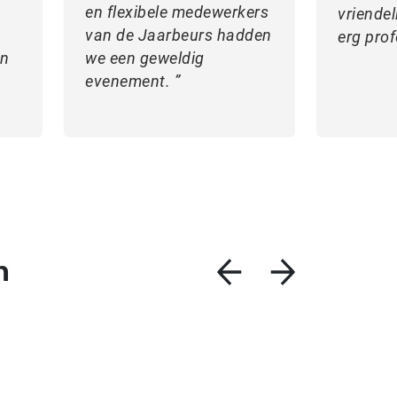
en flexibele medewerkers
vriende
van de Jaarbeurs hadden
erg prof
en
we een geweldig
evenement.
n