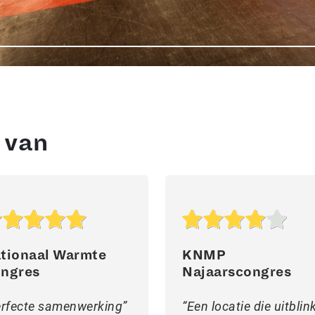
j van
tionaal Warmte
KNMP
ngres
Najaarscongres
rfecte samenwerking
Een locatie die uitblin