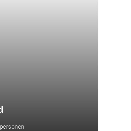
d
 personen