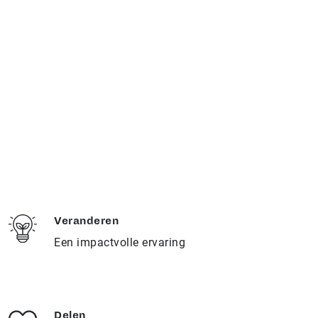
Duurzaamheid
Denken aan de toekomst, voor ons heel logisch
Veranderen
Een impactvolle ervaring
Delen