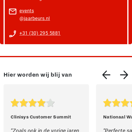
events​
@jaarbeurs.nl
+31 (30) 295 5881
Hier worden wij blij van
Clinisys Customer Summit
Nationaal W
Zoals ook in de vorige jaren,
Perfecte 