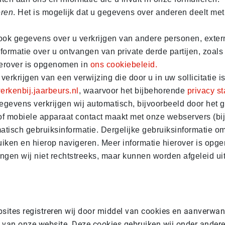
eren
. Het is mogelijk dat u gegevens over anderen deelt me
ook gegevens over u verkrijgen van andere personen, extern
nformatie over u ontvangen van private derde partijen, zoals
ierover is opgenomen in
ons cookiebeleid.
 verkrijgen van een verwijzing die door u in uw sollicitati
erkenbij.jaarbeurs.nl
, waarvoor het bijbehorende
privacy s
gevens verkrijgen wij automatisch, bijvoorbeeld door het g
f mobiele apparaat contact maakt met onze webservers (bi
isch gebruiksinformatie. Dergelijke gebruiksinformatie o
iken en hierop navigeren. Meer informatie hierover is op
en wij niet rechtstreeks, maar kunnen worden afgeleid uit d
ites registreren wij door middel van cookies en aanverwant
 van onze website. Deze cookies gebruiken wij onder andere