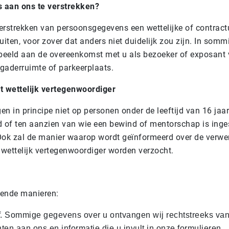
 aan ons te verstrekken?
erstrekken van persoonsgegevens een wettelijke of contractu
ten, voor zover dat anders niet duidelijk zou zijn. In som
eeld aan de overeenkomst met u als bezoeker of exposant 
gaderruimte of parkeerplaats.
 wettelijk vertegenwoordiger
en in principe niet op personen onder de leeftijd van 16 jaa
ld of ten aanzien van wie een bewind of mentorschap is inge
Ook zal de manier waarop wordt geïnformeerd over de verw
wettelijk vertegenwoordiger worden verzocht.
lende manieren:
. Sommige gegevens over u ontvangen wij rechtstreeks van
hten aan ons en informatie die u invult in onze formulieren.