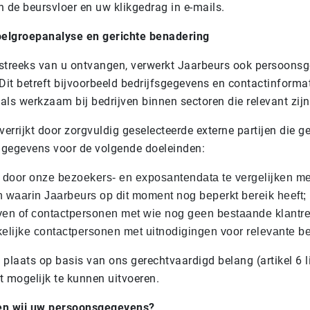
 de beursvloer en uw klikgedrag in e-mails.
oelgroepanalyse en gerichte benadering
tstreeks van u ontvangen, verwerkt Jaarbeurs ook persoonsge
 Dit betreft bijvoorbeeld bedrijfsgegevens en contactinforma
nals werkzaam bij bedrijven binnen sectoren die relevant zi
rrijkt door zorgvuldig geselecteerde externe partijen die ge
e gegevens voor de volgende doeleinden:
 door onze bezoekers- en exposantendata te vergelijken met
 waarin Jaarbeurs op dit moment nog beperkt bereik heeft;
ven of contactpersonen met wie nog geen bestaande klantrel
lijke contactpersonen met uitnodigingen voor relevante beu
plaats op basis van ons gerechtvaardigd belang (artikel 6 
nt mogelijk te kunnen uitvoeren.
en wij uw persoonsgegevens?