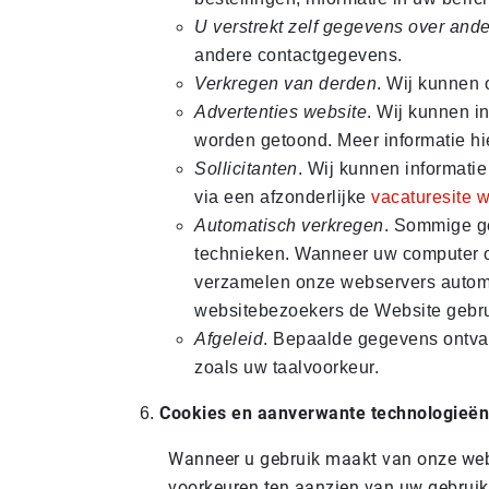
U verstrekt zelf gegevens over and
andere contactgegevens.
Verkregen van derden
. Wij kunnen 
Advertenties website
. Wij kunnen i
worden getoond. Meer informatie h
Sollicitanten
. Wij kunnen informatie
via een afzonderlijke
vacaturesite
w
Automatisch verkregen
. Sommige ge
technieken. Wanneer uw computer o
verzamelen onze webservers automat
websitebezoekers de Website gebru
Afgeleid
. Bepaalde gegevens ontvang
zoals uw taalvoorkeur.
Cookies en aanverwante technologieën
Wanneer u gebruik maakt van onze webs
voorkeuren ten aanzien van uw gebruik