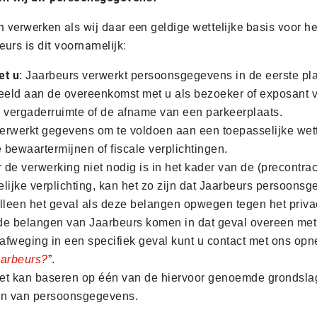
erwerken als wij daar een geldige wettelijke basis voor he
urs is dit voornamelijk:
et u
: Jaarbeurs verwerkt persoonsgegevens in de eerste pla
eeld aan de overeenkomst met u als bezoeker of exposant 
 vergaderruimte of de afname van een parkeerplaats.
verwerkt gegevens om te voldoen aan een toepasselijke wette
bewaartermijnen of fiscale verplichtingen.
r de verwerking niet nodig is in het kader van de (precontra
lijke verplichting, kan het zo zijn dat Jaarbeurs persoons
alleen het geval als deze belangen opwegen tegen het priv
e belangen van Jaarbeurs komen in dat geval overeen met
afweging in een specifiek geval kunt u contact met ons op
aarbeurs?
”.
 niet kan baseren op één van de hiervoor genoemde grondsl
en van persoonsgegevens.