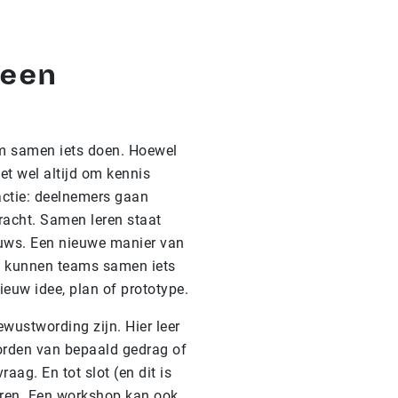
 een
Om samen iets doen. Hoewel
et wel altijd om kennis
actie: deelnemers gaan
racht. Samen leren staat
ieuws. Een nieuwe manier van
p kunnen teams samen iets
euw idee, plan of prototype.
wustwording zijn. Hier leer
orden van bepaald gedrag of
ag. En tot slot (en dit is
reren. Een workshop kan ook