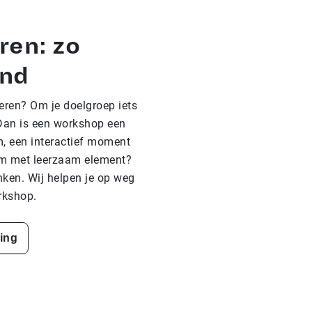
ren: zo
end
eren? Om je doelgroep iets
 Dan is een workshop een
m, een interactief moment
orm met leerzaam element?
ken. Wij helpen je op weg
rkshop.
ding