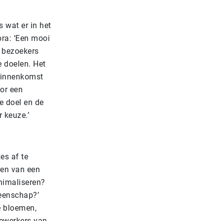
 wat er in het
ora: ‘Een mooi
e bezoekers
e doelen. Het
binnenkomst
oor een
e doel en de
 keuze.’
es af te
ren van een
nimaliseren?
meenschap?’
e bloemen,
dewerkers van