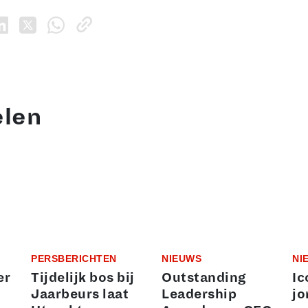
elen
PERSBERICHTEN
NIEUWS
NI
er
Tijdelijk bos bij
Outstanding
Ic
Jaarbeurs laat
Leadership
jo