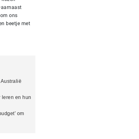
Daarnaast
r om ons
en beetje met
Australië
 leren en hun
budget’ om