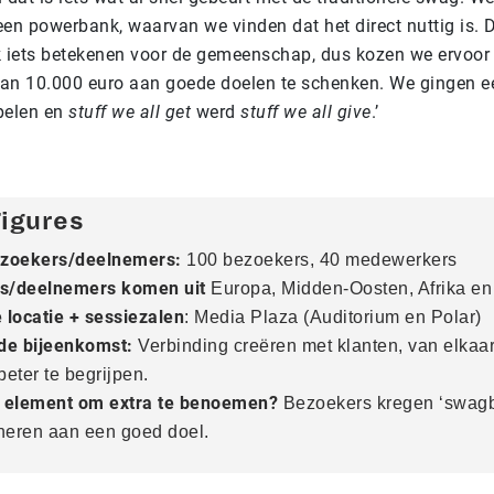
en powerbank, waarvan we vinden dat het direct nuttig is. 
 iets betekenen voor de gemeenschap, dus kozen we ervoo
n 10.000 euro aan goede doelen te schenken. We gingen e
pelen en
stuff we all get
werd
stuff we all give
.’
Figures
ezoekers/deelnemers:
100 bezoekers, 40 medewerkers
s/deelnemers komen uit
Europa, Midden-Oosten, Afrika en 
 locatie + sessiezalen
: Media Plaza (Auditorium en Polar)
de bijeenkomst:
Verbinding creëren met klanten, van elkaar
beter te begrijpen.
r element om extra te benoemen?
Bezoekers kregen ‘swag
oneren aan een goed doel.