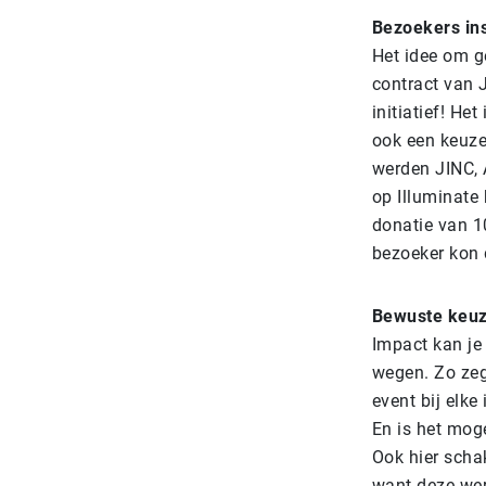
Bezoekers in
Het idee om ge
contract van J
initiatief! He
ook een keuze
werden JINC, 
op Illuminate
donatie van 1
bezoeker kon 
Bewuste keu
Impact kan je
wegen. Zo zeg
event bij elke
En is het mog
Ook hier scha
want deze wer