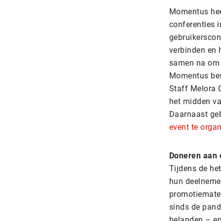
Momentus hee
conferenties i
gebruikerscon
verbinden en 
samen na om 
Momentus besl
Staff Melora C
het midden v
Daarnaast geb
event te orga
Doneren aan 
Tijdens de he
hun deelnemers
promotiemateri
sinds de pand
belanden – en