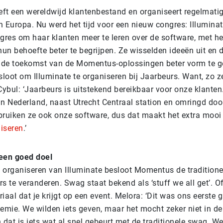
ft een wereldwijd klantenbestand en
organiseert
regelmatig
n Europa. Nu werd het tijd voor een nieuw congres: Illuminat
gres om haar klanten meer te leren over de software, met he
hun behoefte beter te begrijpen. Ze wisselden ideeën uit en 
de toekomst van de Momentus-oplossingen beter vorm te g
oot om Illuminate te organiseren bij Jaarbeurs. Want, zo ze
ybul: ‘Jaarbeurs is uitstekend bereikbaar voor onze klanten. 
an Nederland, naast
Utrecht Centraal
station en omringd door
ruiken ze ook onze software, dus dat maakt het extra mooi
niseren
.’
een goed doel
t organiseren van Illuminate besloot Momentus de traditione
 te veranderen. Swag staat bekend als ‘stuff we all get’. Of
aal dat je krijgt op een event. Melora: ‘Dit was ons eerste 
emie. We wilden iets geven, maar het mocht zeker niet in de
 dat is iets wat al snel gebeurt met de traditionele swag. W