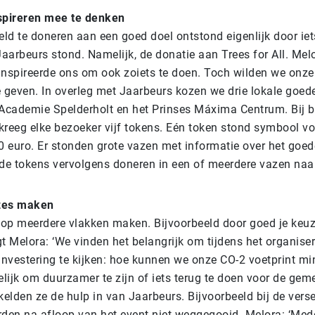
spireren mee te denken
ld te doneren aan een goed doel ontstond eigenlijk door iets
aarbeurs stond. Namelijk, de donatie aan Trees for All. Mel
t inspireerde ons om ook zoiets te doen. Toch wilden we onz
 geven. In overleg met Jaarbeurs kozen we drie lokale goed
Academie Spelderholt en het Prinses Máxima Centrum. Bij 
 kreeg elke bezoeker vijf tokens. Eén token stond symbool v
0 euro. Er stonden grote vazen met informatie over het goed
de tokens vervolgens doneren in een of meerdere vazen naar
zes maken
 op meerdere vlakken maken. Bijvoorbeeld door goed je keuz
t Melora: ‘We vinden het belangrijk om tijdens het organise
 investering te kijken: hoe kunnen we onze
CO-2 voetprint
mi
elijk om duurzamer te zijn of iets terug te doen voor de ge
kelden ze de hulp in van Jaarbeurs. Bijvoorbeeld bij de vers
den na afloop van het event niet weggegooid. Melora: ‘Me