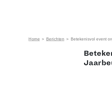
Home
>
Berichten
>
Be­te­ke­nis­vol even
Be­te­ke
Jaarbe