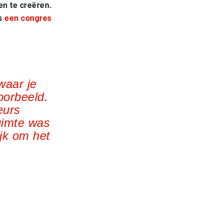
n te creëren.
rs
een congres
waar je
oorbeeld.
eurs
uimte was
ijk om het