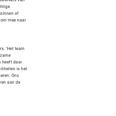
htige
ezinnen of
n om mee naar
rs. ‘Het team
urzame
s heeft daar
iteiten is het
seren. Ons
even aan de