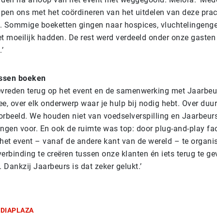
lpen ons met het coördineren van het uitdelen van deze prac
 Sommige boeketten gingen naar hospices, vluchtelingeng
t moeilijk hadden. De rest werd verdeeld onder onze gaste
.’
ssen boeken
tevreden terug op het event en de samenwerking met Jaarbeu
e, over elk onderwerp waar je hulp bij nodig hebt. Over du
oorbeeld. We houden niet van voedselverspilling en Jaarbeur
gen voor. En ook de ruimte was top: door plug-and-play facil
het event – vanaf de andere kant van de wereld – te organi
erbinding te creëren tussen onze klanten én iets terug te g
Dankzij Jaarbeurs is dat zeker gelukt.’
DIAPLAZA