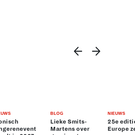
EUWS
BLOG
NIEUWS
onisch
Lieke Smits-
25e editi
ngerenevent
Martens over
Europe z