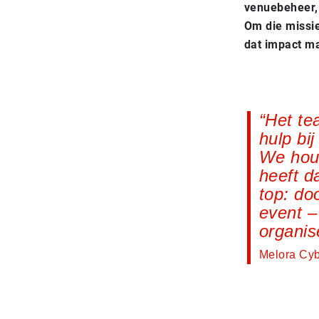
venuebeheer, 
Om die missie
dat impact m
Het te
hulp bi
We houd
heeft d
top: doo
event –
organis
Melora Cybu