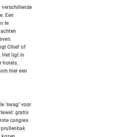
 verschillende
e. Een
n te
dachten
even.
gt Chief of
Het ligt in
 hotels.
 om hier een
le ‘swag’ voor
tewel: gratis
grote congres
 prullenbak
e kozen