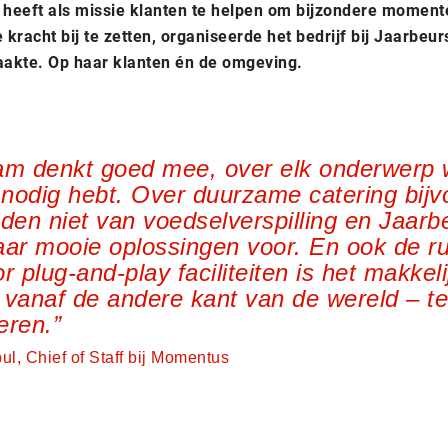
heeft als missie
klanten te helpen om bijzondere momente
 kracht bij te zetten, organiseerde het bedrijf bij Jaarbeu
aakte
. O
p haar klanten én de omgeving.
am denkt goed mee, over elk onderwerp 
j nodig hebt. Over duurzame catering bijv
en niet van voedselverspilling en Jaarb
aar mooie oplossingen voor. En ook de r
r plug-and-play faciliteiten is het makkel
 vanaf de andere kant van de wereld – te
eren.
l, Chief of Staff bij Momentus