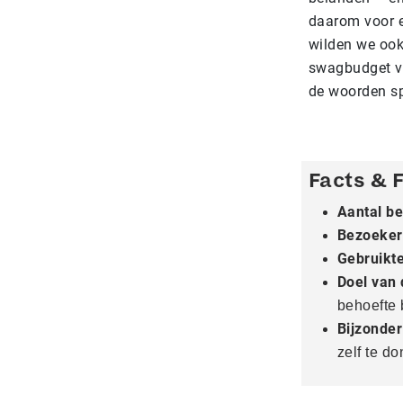
daarom voor e
wilden we ook
swagbudget va
de woorden s
Facts & 
Aantal b
Bezoeker
Gebruikte
Doel van 
behoefte 
Bijzonde
zelf te d