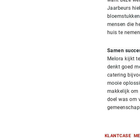
Jaarbeurs hie
bloemstukken.
mensen die he
huis te nemen
Samen succe
Melora kijkt 
denkt goed me
catering bijv
mooie oplossin
makkelijk om 
doel was om v
gemeenschap. 
KLANTCASE
ME