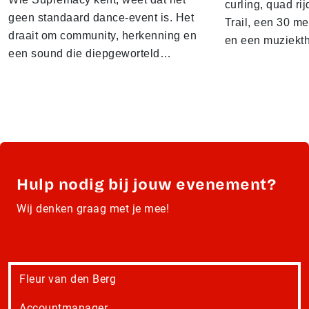
curling, quad ri
geen standaard dance-event is. Het
Trail, een 30 m
draait om community, herkenning en
en een muziekt
een sound die diepgeworteld…
Hulp nodig bij jouw evenement?
Wij denken graag met je mee!
Fleur van den Berg
Accountmanager