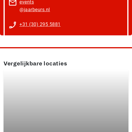
events​
@jaarbeurs.nl
+31 (30) 295 5881
Vergelijkbare locaties