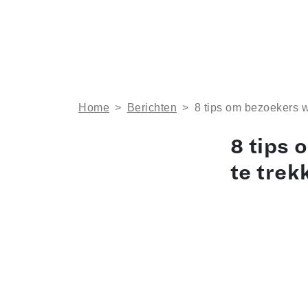
Home
>
Berichten
>
8 tips om bezoekers we
8 tips 
te trek