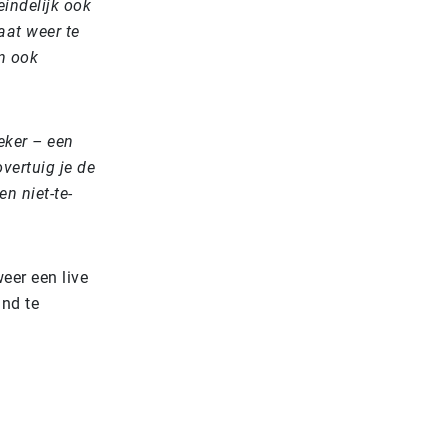
eindelijk ook
at weer te
n ook
eker – een
vertuig je de
n niet-te-
eer een live
and te