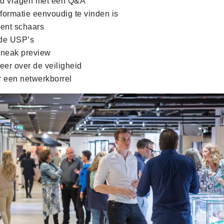
d vragen met een Q&A
nformatie eenvoudig te vinden is
ent schaars
de USP’s
sneak preview
er over de veiligheid
 een netwerkborrel