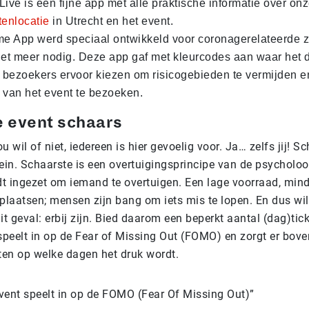
Live is een fijne app met alle praktische informatie over on
enlocatie
in Utrecht en het event.
 App werd speciaal ontwikkeld voor coronagerelateerde z
iet meer nodig. Deze app gaf met kleurcodes aan waar het dr
bezoekers ervoor kiezen om risicogebieden te vermijden e
 van het event te bezoeken.
e event schaars
u wil of niet, iedereen is hier gevoelig voor. Ja… zelfs jij! S
ein. Schaarste is een overtuigingsprincipe van de psycholoo
t ingezet om iemand te overtuigen. Een lage voorraad, minde
plaatsen; mensen zijn bang om iets mis te lopen. En dus wil
it geval: erbij zijn. Bied daarom een beperkt aantal (dag)tick
 speelt in op de Fear of Missing Out (FOMO) en zorgt er bove
tten op welke dagen het druk wordt.
vent speelt in op de FOMO (Fear Of Missing Out)”