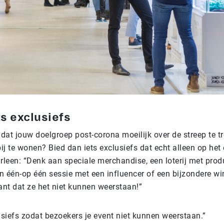
ts exclusiefs
 dat jouw doelgroep post-corona moeilijk over de streep te t
bij te wonen? Bied dan iets exclusiefs dat echt alleen op he
arleen: “Denk aan speciale merchandise, een loterij met pro
n één-op één sessie met een influencer of een bijzondere w
ant dat ze het niet kunnen weerstaan!”
usiefs zodat bezoekers je event niet kunnen weerstaan.”