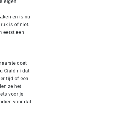
ze eigen
aken en is nu
uk is of niet.
n eerst een
chaarste doet
g Cialdini dat
r tijd of een
len ze het
ets voor je
ndien voor dat