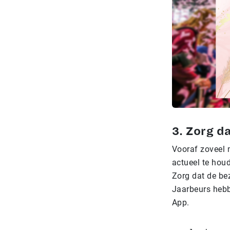
3. Zorg d
Vooraf zoveel m
actueel te hou
Zorg dat de be
Jaarbeurs heb
App.