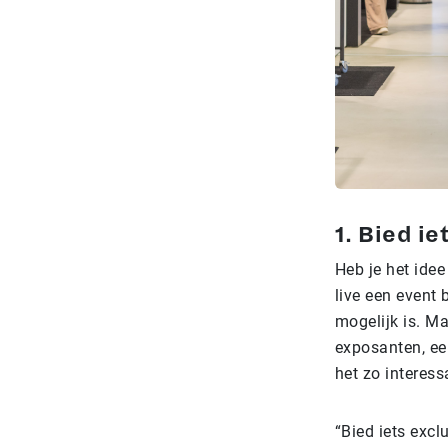
1. Bied ie
Heb je het idee
live een event 
mogelijk is. M
exposanten, ee
het zo interess
“Bied iets excl