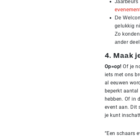
Jaarbeurs 
evenement
De Welcome
gelukkig n
Zo konden 
ander deel
4. Maak j
Op=op!
Of je no
iets met ons br
al eeuwen word
beperkt aantal 
hebben. Of in d
event aan. Dit
je kunt inscha
“Een schaars e