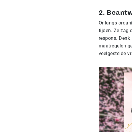
2. Beant
Onlangs organi
tijden. Ze zag
respons. Denk 
maatregelen g
veelgestelde v