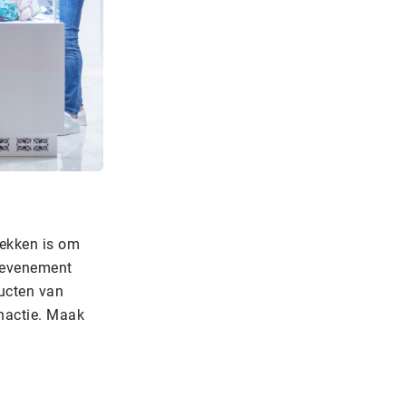
rekken is om
t evenement
ducten van
inactie. Maak