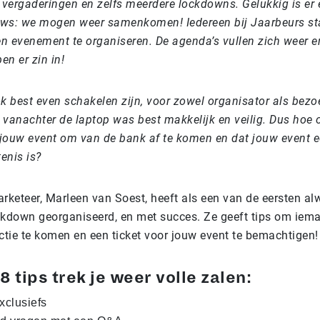
 vergaderingen en zelfs meerdere lockdowns. Gelukkig is er 
ws: we mogen weer samenkomen! Iedereen bij Jaarbeurs sta
n evenement te organiseren. De agenda’s vullen zich weer e
en er zin in!
k best even schakelen zijn, voor zowel organisator als bezo
vanachter de laptop was best makkelijk en veilig. Dus hoe o
jouw event om van de bank af te komen en dat jouw event ee
enis is?
keteer, Marleen van Soest, heeft als een van de eersten alw
ckdown georganiseerd, en met succes. Ze geeft tips om iem
ctie te komen en een ticket voor jouw event te bemachtigen!
8 tips trek je weer volle zalen:
xclusiefs