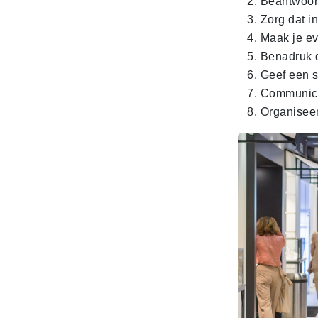
Beantwoor
Zorg dat i
Maak je ev
Benadruk 
Geef een 
Communice
Organiseer