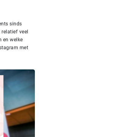
ents sinds
relatief veel
n en welke
nstagram met