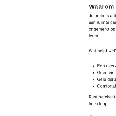
Waarom h
Je brein is alt
een ruimte die
ongemerkt op a
leren.
Wat helpt wél
Een overz
Geen visu
Geluidsru
Comfortab
Rust betekent 
heen klopt.