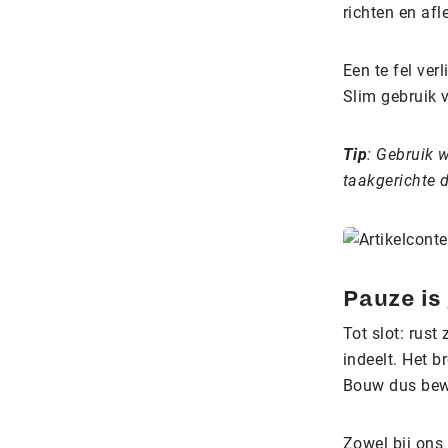
richten en afl
Een te fel ve
Slim gebruik v
Tip
: Gebruik w
taakgerichte 
Pauze is
Tot slot: rust
indeelt. Het b
Bouw dus bew
Zowel bij ons