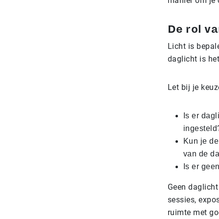
manier om je
De rol va
Licht is bepal
daglicht is he
Let bij je keu
Is er dag
ingesteld
Kun je de
van de d
Is er gee
Geen daglicht
sessies, expos
ruimte met goe