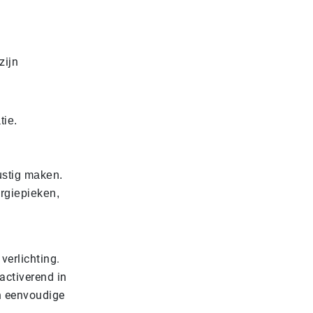
zijn
tie.
ustig maken.
ergiepieken,
verlichting.
activerend in
en eenvoudige