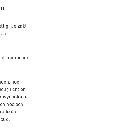
en
ttig. Je zakt
maar
g of rommelige
agen, hoe
eur, licht en
enpsychologie
 en hoe een
ratie én
houd.