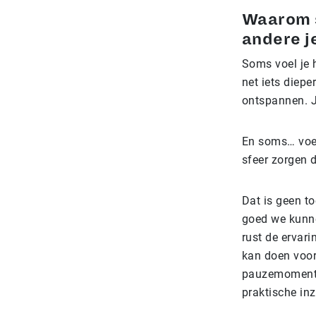
Waarom s
andere j
Soms voel je h
net iets dieper
ontspannen. J
En soms… voel 
sfeer zorgen d
Dat is geen t
goed we kunnen
rust de ervar
kan doen voor
pauzemoment s
praktische in