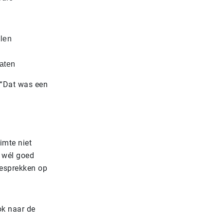
len
aten
 “Dat was een
imte niet
r wél goed
gesprekken op
ok naar de