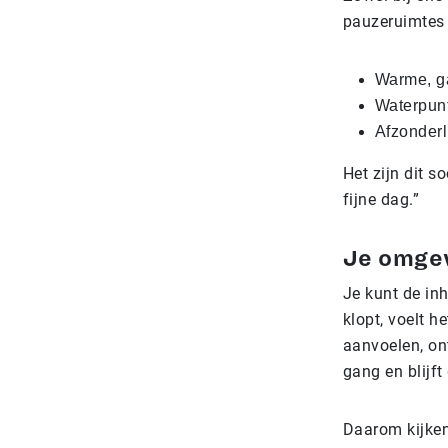
pauzeruimtes 
Warme, ga
Waterpunt
Afzonderl
Het zijn dit 
fijne dag.”
Je omgev
Je kunt de in
klopt, voelt h
aanvoelen, ont
gang en blijft
Daarom kijken