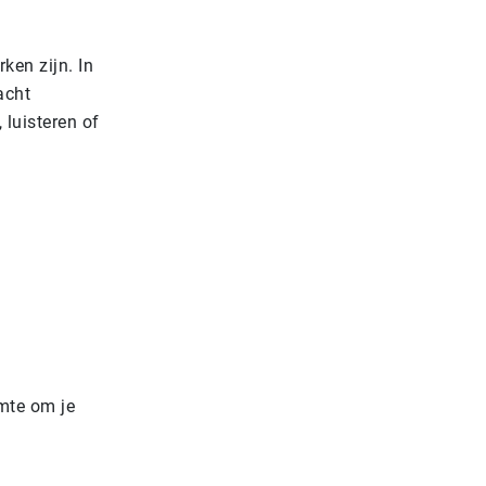
rken zijn. In
acht
 luisteren of
imte om je