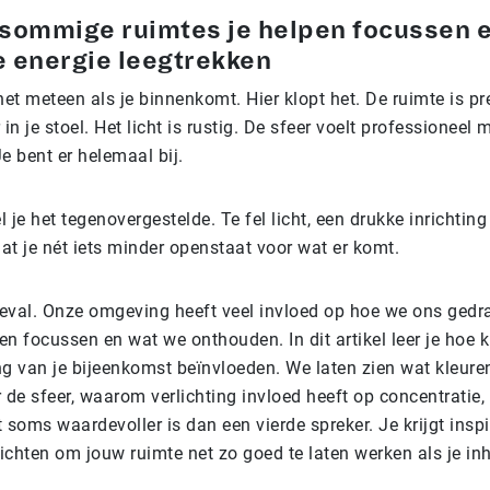
ommige ruimtes je helpen focussen 
e energie leegtrekken
et meteen als je binnenkomt. Hier klopt het. De ruimte is pre
 in je stoel. Het licht is rustig. De sfeer voelt professioneel 
e bent er helemaal bij.
je het tegenovergestelde. Te fel licht, een drukke inrichtin
at je nét iets minder openstaat voor wat er komt.
oeval. Onze omgeving heeft veel invloed op hoe we ons gedr
 focussen en wat we onthouden. In dit artikel leer je hoe kl
ing van je bijeenkomst beïnvloeden. We laten zien wat kleur
 de sfeer, waarom verlichting invloed heeft op concentratie,
oms waardevoller is dan een vierde spreker. Je krijgt inspi
zichten om jouw ruimte net zo goed te laten werken als je in