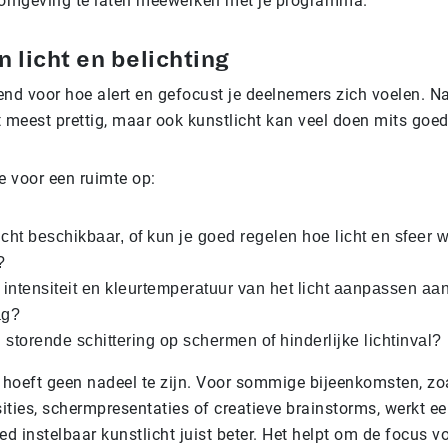
 omgeving te laten meewerken met je programma.
n licht en belichting
end voor hoe alert en gefocust je deelnemers zich voelen. Na
t meest prettig, maar ook kunstlicht kan veel doen mits goed
ze voor een ruimte op:
licht beschikbaar, of kun je goed regelen hoe licht en sfeer 
?
 intensiteit en kleurtemperatuur van het licht aanpassen a
ag?
n storende schittering op schermen of hinderlijke lichtinval?
 hoeft geen nadeel te zijn. Voor sommige bijeenkomsten, zo
ities, schermpresentaties of creatieve brainstorms, werkt een
d instelbaar kunstlicht juist beter. Het helpt om de focus vo