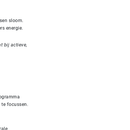
nsen sloom.
rs energie.
t bij actieve,
 programma
w te focussen.
rale