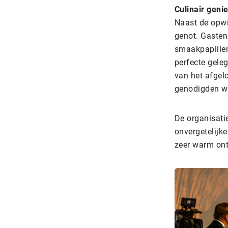
Culinair genie
Naast de opwi
genot. Gasten
smaakpapillen
perfecte gele
van het afgel
genodigden wo
De organisatie
onvergetelijke
zeer warm onth