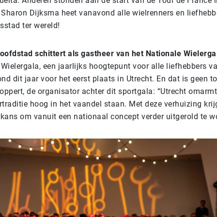
Vuelta. Anderen stonden aan de start van de Tour de France 
Sharon Dijksma heet vanavond alle wielrenners en liefhebb
tsstad ter wereld!
hoofdstad schittert als gastheer van het Nationale Wielerga
Wielergala, een jaarlijks hoogtepunt voor alle liefhebbers v
ond dit jaar voor het eerst plaats in Utrecht. En dat is geen t
ppert, de organisator achter dit sportgala: “Utrecht omarmt
rtraditie hoog in het vaandel staan. Met deze verhuizing krij
 kans om vanuit een nationaal concept verder uitgerold te w