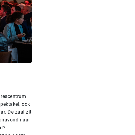
grescentrum
spektakel, ook
ar. De zaal zit
 vanavond naar
ar?