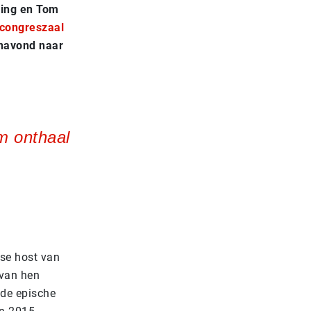
ring en Tom
congreszaal
anavond naar
m onthaal
tse host van
 van hen
 de epische