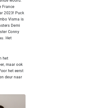
sende woord.
e France
ar 2023! Puck
umbo Visma is
ensters Demi
ister Conny
au. Het
n het
eer, maar ook
oor het eerst
een deur naar