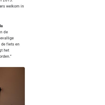
in 2015.
ers welkom in
la
an de
oevallige
 de fiets en
gt het
orden.”