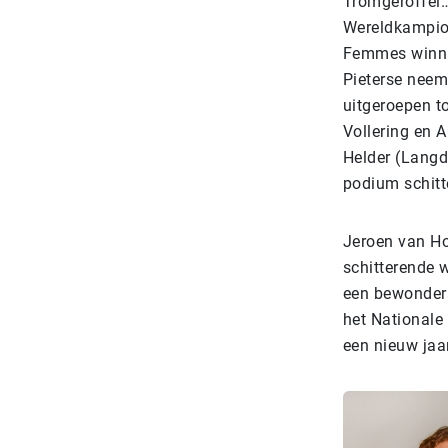
Tromgeroffel…
Wereldkampioe
Femmes winnar
Pieterse neem
uitgeroepen to
Vollering en 
Helder (Langd
podium schitte
Jeroen van Hoo
schitterende w
een bewondera
het Nationale
een nieuw jaar