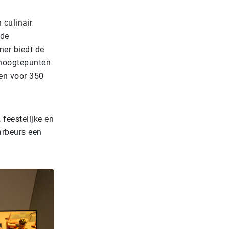
 culinair
 de
ner biedt de
 hoogtepunten
 en voor 350
 feestelijke en
aarbeurs een