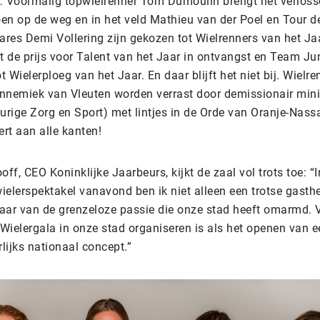
 Voormalig topwielrenner Tom Dumoulin brengt het verlos
n op de weg en in het veld Mathieu van der Poel en Tour d
es Demi Vollering zijn gekozen tot Wielrenners van het Ja
t de prijs voor Talent van het Jaar in ontvangst en Team J
t Wielerploeg van het Jaar. En daar blijft het niet bij. Wielr
Annemiek van Vleuten worden verrast door demissionair min
urige Zorg en Sport) met lintjes in de Orde van Oranje-Nass
rt aan alle kanten!
ff, CEO Koninklijke Jaarbeurs, kijkt de zaal vol trots toe: “I
ielerspektakel vanavond ben ik niet alleen een trotse gasth
ar van de grenzeloze passie die onze stad heeft omarmd. V
 Wielergala in onze stad organiseren is als het openen van 
lijks nationaal concept.”