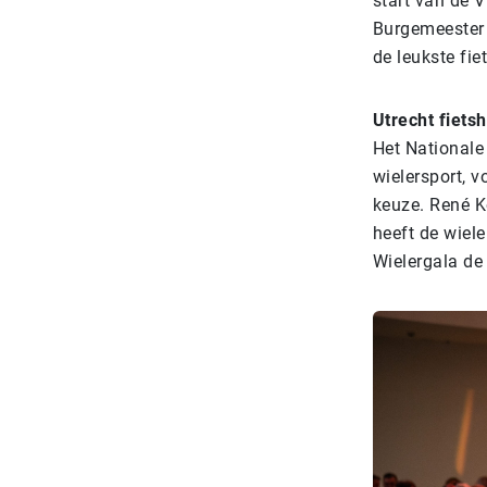
start van de 
Burgemeester 
de leukste fie
Utrecht fiets
Het Nationale 
wielersport, v
keuze. René Ko
heeft de wiele
Wielergala de