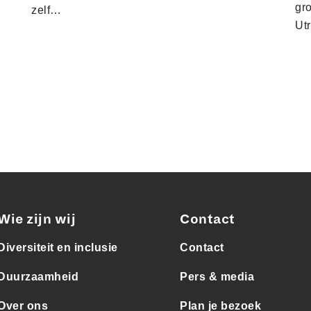
gr
zelf…
Ut
Wie zijn wij
Contact
Diversiteit en inclusie
Contact
Duurzaamheid
Pers & media
Over ons
Plan je bezoek