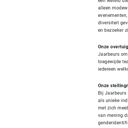
een wereld die
alleen modewo
evenementen, 
diversiteit ge
en bezoeker z
Onze overtuig
Jaarbeurs omar
toegewijde te
iedereen welk
Onze stelling
Bij Jaarbeurs 
als unieke in
met zich meeb
van mening da
genderidentif