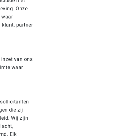
clusie niet
geving. Onze
s waar
 klant, partner
e inzet van ons
uimte waar
sollicitanten
en die zij
id. Wij zijn
lacht,
md. Elk