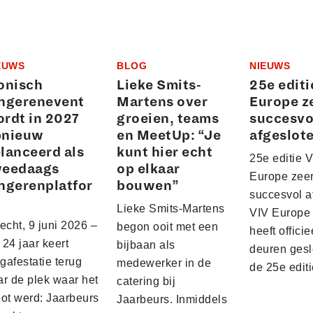
EUWS
BLOG
NIEUWS
onisch
Lieke Smits-
25e editi
ngerenevent
Martens over
Europe z
rdt in 2027
groeien, teams
succesvo
pnieuw
en MeetUp: “Je
afgeslot
lanceerd als
kunt hier echt
25e editie 
weedaags
op elkaar
Europe zee
ngerenplatfor
bouwen”
succesvol a
Lieke Smits-Martens
VIV Europe
echt, 9 juni 2026 –
begon ooit met een
heeft officie
24 jaar keert
bijbaan als
deuren gesl
gafestatie terug
medewerker in de
de 25e edit
ar de plek waar het
catering bij
oot werd: Jaarbeurs
Jaarbeurs. Inmiddels