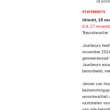
28 NOV
STATEMENTS
Utrecht, 28 n
d.d. 27 novem
‘Beurskwartier 
Jaarbeurs heef
november 2024
gemeenteraad va
Jaarbeurs waar
beoordeeld, me
Jeroen van Hoo
bestemmingspla
woonkwaliteit 
vaststellen v
van alle betrok