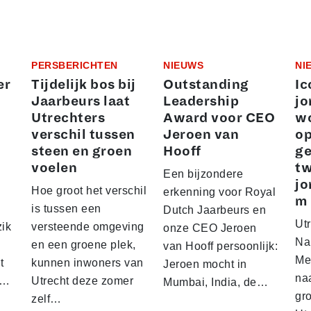
PERSBERICHTEN
NIEUWS
NI
er
Tijdelijk bos bij
Outstanding
Ic
Jaarbeurs laat
Leadership
jo
Utrechters
Award voor CEO
wo
verschil tussen
Jeroen van
o
steen en groen
Hooff
ge
voelen
t
Een bijzondere
jo
Hoe groot het verschil
erkenning voor Royal
m
is tussen een
Dutch Jaarbeurs en
Utr
zik
versteende omgeving
onze CEO Jeroen
Na 
en een groene plek,
van Hooff persoonlijk:
Me
t
kunnen inwoners van
Jeroen mocht in
na
n…
Utrecht deze zomer
Mumbai, India, de…
gr
zelf…