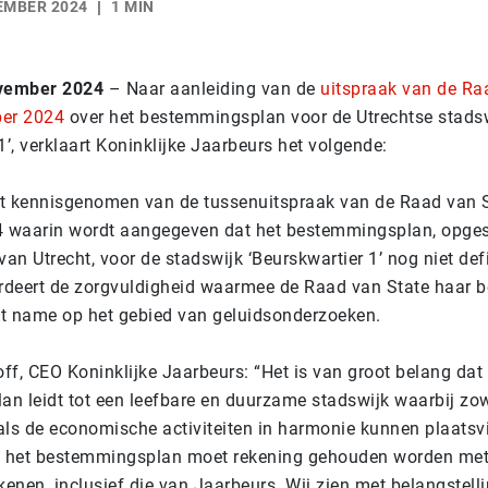
EMBER 2024
1 MIN
ovember 2024
– Naar aanleiding van de
uitspraak van de Ra
ber 2024
over het bestemmingsplan voor de Utrechtse stads
1’, verklaart Koninklijke Jaarbeurs het volgende:
t kennisgenomen van de tussenuitspraak van de Raad van S
 waarin wordt aangegeven dat het bestemmingsplan, opges
n Utrecht, voor de stadswijk ‘Beurskwartier 1’ nog niet defin
deert de zorgvuldigheid waarmee de Raad van State haar b
t name op het gebied van geluidsonderzoeken.
ff, CEO Koninklijke Jaarbeurs: “Het is van groot belang dat
n leidt tot een leefbare en duurzame stadswijk waarbij zo
als de economische activiteiten in harmonie kunnen plaatsvi
an het bestemmingsplan moet rekening gehouden worden met
kenen, inclusief die van Jaarbeurs. Wij zien met belangstelli