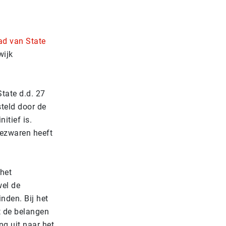
ad van State
wijk
tate d.d. 27
teld door de
itief is.
ezwaren heeft
 het
wel de
nden. Bij het
 de belangen
ng uit naar het