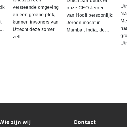
Dutch Jaarbeurs en
Utr
zik
versteende omgeving
onze CEO Jeroen
Na 
en een groene plek,
van Hooff persoonlijk:
Me
t
kunnen inwoners van
Jeroen mocht in
na
n…
Utrecht deze zomer
Mumbai, India, de…
gr
zelf…
Ut
Wie zijn wij
Contact