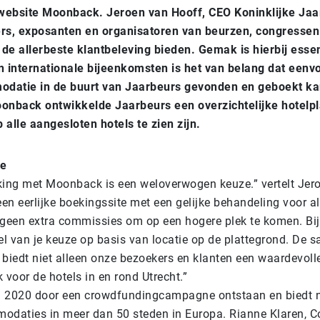
website Moonback. Jeroen van Hooff, CEO Koninklijke Jaar
ers, exposanten en organisatoren van beurzen, congressen
de allerbeste klantbeleving bieden. Gemak is hierbij essent
internationale bijeenkomsten is het van belang dat eenv
datie in de buurt van Jaarbeurs gevonden en geboekt ka
nback ontwikkelde Jaarbeurs een overzichtelijke hotelpl
 alle aangesloten hotels te zien zijn.
ie
ng met Moonback is een weloverwogen keuze.” vertelt Jero
n eerlijke boekingssite met een gelijke behandeling voor al
 geen extra commissies om op een hogere plek te komen. B
tel van je keuze op basis van locatie op de plattegrond. De
iedt niet alleen onze bezoekers en klanten een waardevolle
 voor de hotels in en rond Utrecht.”
 2020 door een crowdfundingcampagne ontstaan en biedt n
odaties in meer dan 50 steden in Europa. Rianne Klaren, C