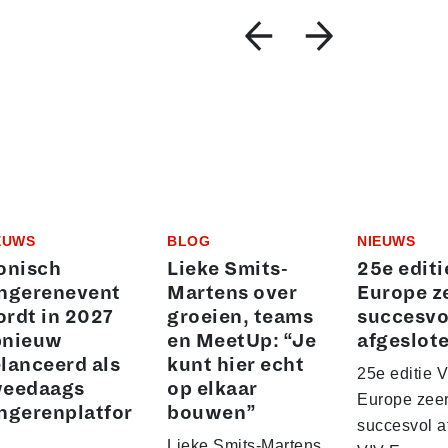
EUWS
BLOG
NIEUWS
onisch
Lieke Smits-
25e editi
ngerenevent
Martens over
Europe z
rdt in 2027
groeien, teams
succesvo
pnieuw
en MeetUp: “Je
afgeslot
lanceerd als
kunt hier echt
25e editie 
weedaags
op elkaar
Europe zee
ngerenplatfor
bouwen”
succesvol a
Lieke Smits-Martens