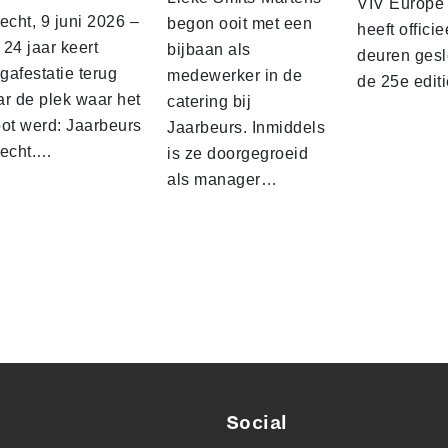
VIV Europe
echt, 9 juni 2026 –
begon ooit met een
heeft officie
24 jaar keert
bijbaan als
deuren gesl
gafestatie terug
medewerker in de
de 25e edit
ar de plek waar het
catering bij
oot werd: Jaarbeurs
Jaarbeurs. Inmiddels
recht.…
is ze doorgegroeid
als manager…
Social