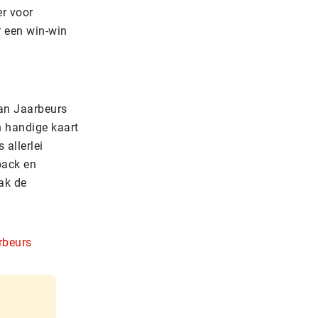
er voor
 een win-win
an Jaarbeurs
n handige kaart
 allerlei
back en
ak de
rbeurs