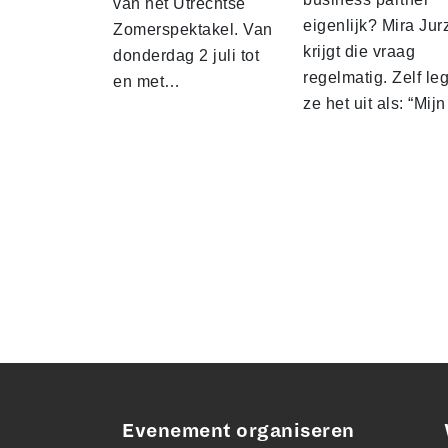
van het Utrechtse
eigenlijk? Mira Jur
Zomerspektakel. Van
krijgt die vraag
donderdag 2 juli tot
regelmatig. Zelf leg
en met…
ze het uit als: “Mij
Evenement organiseren