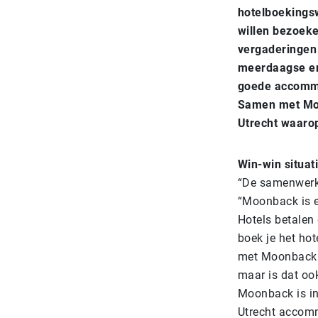
hotelboekings
willen bezoek
vergaderingen 
meerdaagse en 
goede accommo
Samen met Moo
Utrecht waarop
Win-win situat
“De samenwerki
“Moonback is ee
Hotels betalen
boek je het ho
met Moonback b
maar is dat ook
Moonback is in
Utrecht accomm