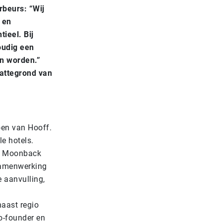
beurs: “Wij
 en
ieel. Bij
oudig een
n worden.”
attegrond van
en van Hooff.
le hotels.
ij Moonback
 samenwerking
 aanvulling,
aast regio
o-founder en