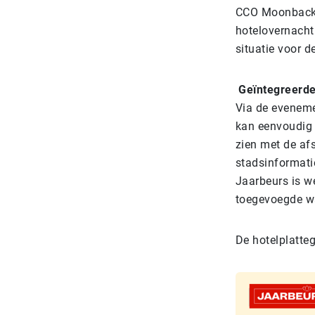
CCO Moonback: 
hotelovernacht
situatie voor 
Geïntegreerde
Via de eveneme
kan eenvoudig 
zien met de afs
stadsinformat
Jaarbeurs is w
toegevoegde wa
De hotelplatte