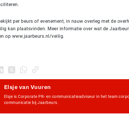
ciliteren.
ekijkt per beurs of evenement, in nauw overleg met de overh
lig kan plaatsvinden. Meer informatie over wat de Jaarbeurs
den op www.jaarbeurs.nl/veilig.
Elsje van Vuuren
Elsje is Corporate PR- en communicatieadviseur in het team corp
communicatie bij Jaarbeurs.