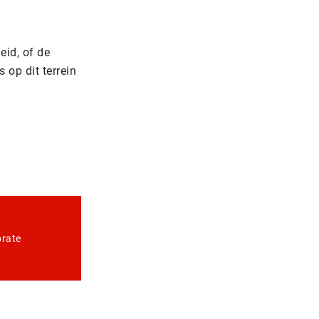
eid, of de
 op dit terrein
orate