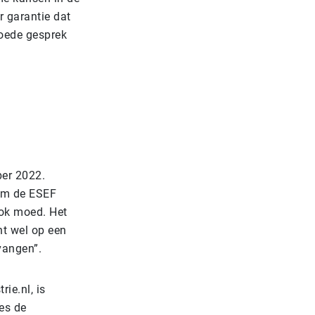
r garantie dat
goede gesprek
ber 2022.
 om de ESEF
ook moed. Het
nt wel op een
vangen”.
ie.nl, is
es de