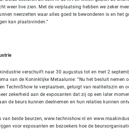
cht weer live zien. Met de verplaatsing hebben we zeker mee
nnen neerzetten waar alles goed te bewonderen is en het 
en kan plaatsvinden.”
strie
ndustrie verschuift naar 30 augustus tot en met 2 septem
ema van de Koninklijke Metaalunie: “Nu het besluit nemen
en TechniShow te verplaatsen, getuigt van realiteitszin en 
 meer zekerheid aan de exposanten dat zij op een later mome
 aan de beurs kunnen deelnemen en hun relaties kunnen ont
s van beide beurzen, www.technishow.nl en www.maakindustr
krijgen voor exposanten en bezoekers hoe de beursorganisati