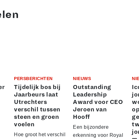
elen
PERSBERICHTEN
NIEUWS
NI
er
Tijdelijk bos bij
Outstanding
Ic
Jaarbeurs laat
Leadership
jo
Utrechters
Award voor CEO
wo
verschil tussen
Jeroen van
o
steen en groen
Hooff
ge
voelen
t
Een bijzondere
jo
Hoe groot het verschil
erkenning voor Royal