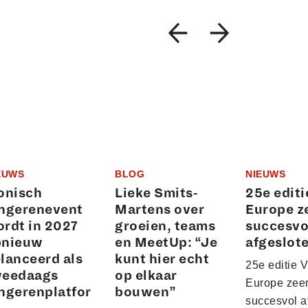
EUWS
BLOG
NIEUWS
onisch
Lieke Smits-
25e editi
ngerenevent
Martens over
Europe z
rdt in 2027
groeien, teams
succesvo
pnieuw
en MeetUp: “Je
afgeslot
lanceerd als
kunt hier echt
25e editie 
weedaags
op elkaar
Europe zee
ngerenplatfor
bouwen”
succesvol a