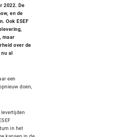
er 2022. De
how, en de
en. Ook ESEF
elevering,
, maar
rheid over de
 nu al
aar een
 opnieuw doen,
levertijden
 ESEF
tum in het
rme kansen in de