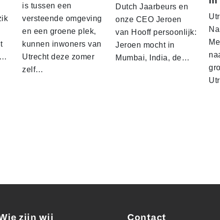
m
is tussen een
Dutch Jaarbeurs en
Utr
zik
versteende omgeving
onze CEO Jeroen
Na 
en een groene plek,
van Hooff persoonlijk:
Me
t
kunnen inwoners van
Jeroen mocht in
na
n…
Utrecht deze zomer
Mumbai, India, de…
gr
zelf…
Ut
Wie zijn wij
Contact