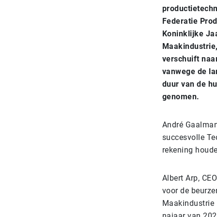
productietechn
Federatie Pro
Koninklijke Ja
Maakindustrie,
verschuift naa
vanwege de lan
duur van de hu
genomen.
André Gaalman,
succesvolle Te
rekening houde
Albert Arp, CEO
voor de beurze
Maakindustrie 
najaar van 2022