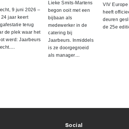
Lieke Smits-Martens
VIV Europe
echt, 9 juni 2026 –
begon ooit met een
heeft officie
24 jaar keert
bijbaan als
deuren gesl
gafestatie terug
medewerker in de
de 25e edit
ar de plek waar het
catering bij
oot werd: Jaarbeurs
Jaarbeurs. Inmiddels
recht.…
is ze doorgegroeid
als manager…
Social