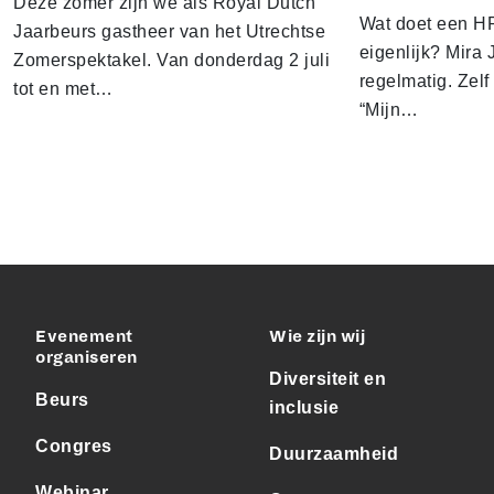
Deze zomer zijn we als Royal Dutch
Wat doet een HR
Jaarbeurs gastheer van het Utrechtse
eigenlijk? Mira J
Zomerspektakel. Van donderdag 2 juli
regelmatig. Zelf 
tot en met…
“Mijn…
Evenement
Wie zijn wij
organiseren
Diversiteit en
Beurs
inclusie
Congres
Duurzaamheid
Webinar