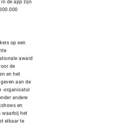
 in de app zijn
 300.000
kers op een
nte
ationale award
voor de
en en het
e geven aan de
 -organisator
onder andere
lkshows en
 waarbij het
t elkaar te