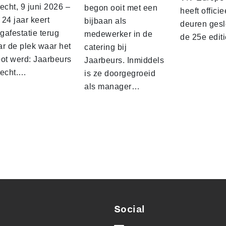
echt, 9 juni 2026 –
begon ooit met een
heeft officie
24 jaar keert
bijbaan als
deuren gesl
gafestatie terug
medewerker in de
de 25e edit
ar de plek waar het
catering bij
oot werd: Jaarbeurs
Jaarbeurs. Inmiddels
recht.…
is ze doorgegroeid
als manager…
Social