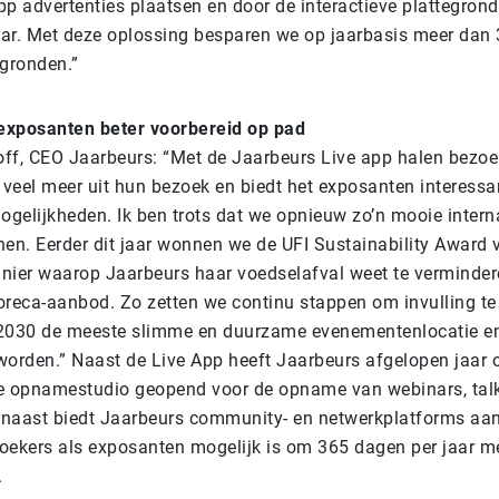
p advertenties plaatsen en door de interactieve plattegrond
ar. Met deze oplossing besparen we op jaarbasis meer dan
egronden.”
exposanten beter voorbereid op pad
ff, CEO Jaarbeurs: “Met de Jaarbeurs Live app halen bezoe
veel meer uit hun bezoek en biedt het exposanten interessa
gelijkheden. Ik ben trots dat we opnieuw zo’n mooie intern
n. Eerder dit jaar wonnen we de UFI Sustainability Award 
nier waarop Jaarbeurs haar voedselafval weet te verminder
oreca-aanbod. Zo zetten we continu stappen om invulling t
2030 de meeste slimme en duurzame evenementenlocatie en
worden.” Naast de Live App heeft Jaarbeurs afgelopen jaar 
ve opnamestudio geopend voor de opname van webinars, ta
naast biedt Jaarbeurs community- en netwerkplatforms aan
oekers als exposanten mogelijk is om 365 dagen per jaar me
.