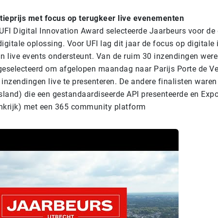
atieprijs met focus op terugkeer live evenementen
 UFI Digital Innovation Award selecteerde Jaarbeurs voor de
igitale oplossing. Voor UFI lag dit jaar de focus op digitale 
n live events ondersteunt. Van de ruim 30 inzendingen werel
 geselecteerd om afgelopen maandag naar Parijs Porte de Ver
nzendingen live te presenteren. De andere finalisten ware
land) die een gestandaardiseerde API presenteerde en Exp
nkrijk) met een 365 community platform