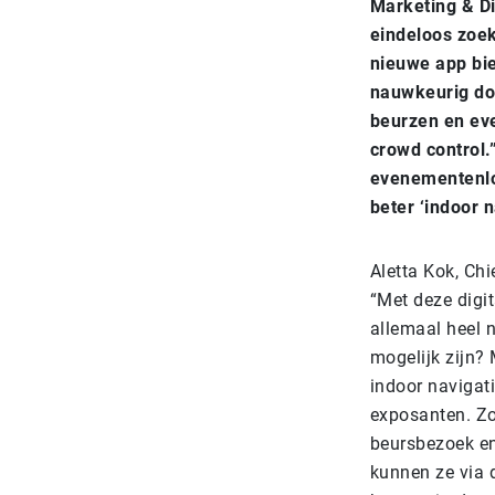
Marketing & Di
eindeloos zoek
nieuwe app bie
nauwkeurig doo
beurzen en eve
crowd control.
evenementenloc
beter ‘indoor 
Aletta Kok, Chi
“Met deze digi
allemaal heel 
mogelijk zijn?
indoor navigat
exposanten. Zo
beursbezoek en
kunnen ze via 