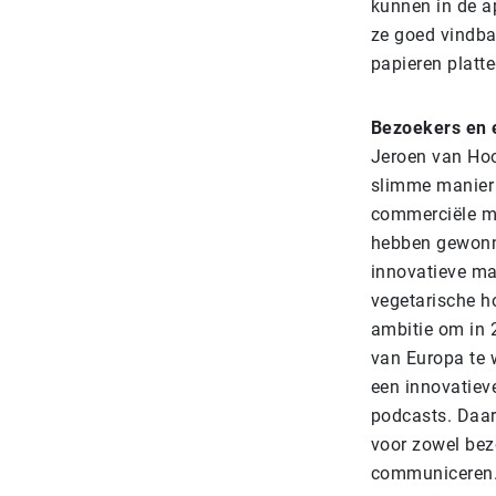
kunnen in de ap
ze goed vindba
papieren platt
Bezoekers en 
Jeroen van Hoo
slimme manier 
commerciële mo
hebben gewonne
innovatieve ma
vegetarische h
ambitie om in 
van Europa te 
een innovatie
podcasts. Daar
voor zowel bez
communiceren