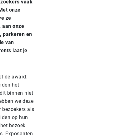
bezoekers vaak
 Met onze
we ze
k aan onze
, parkeren en
ie van
ents laat je
et de award:
nden het
it binnen niet
hebben we deze
r bezoekers als
eiden op hun
 het bezoek
is. Exposanten