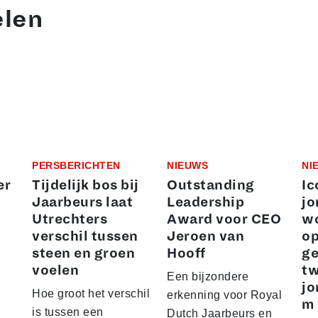
elen
PERSBERICHTEN
NIEUWS
NI
er
Tijdelijk bos bij
Outstanding
Ic
Jaarbeurs laat
Leadership
jo
Utrechters
Award voor CEO
wo
verschil tussen
Jeroen van
o
steen en groen
Hooff
ge
voelen
t
Een bijzondere
jo
Hoe groot het verschil
erkenning voor Royal
m
is tussen een
Dutch Jaarbeurs en