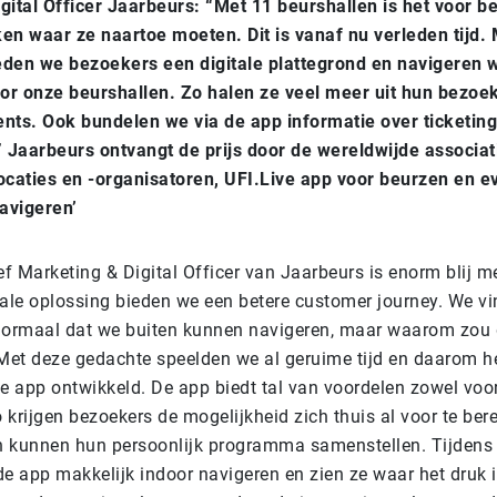
gital Officer Jaarbeurs: “Met 11 beurshallen is het voor 
en waar ze naartoe moeten. Dit is vanaf nu verleden tijd.
den we bezoekers een digitale plattegrond en navigeren 
r onze beurshallen. Zo halen ze veel meer uit hun bezoe
nts. Ook bundelen we via de app informatie over ticketing
” Jaarbeurs ontvangt de prijs door de wereldwijde associat
aties en -organisatoren, UFI.Live app voor beurzen en ev
navigeren’
ef Marketing & Digital Officer van Jaarbeurs is enorm blij m
tale oplossing bieden we een betere customer journey. We vi
normaal dat we buiten kunnen navigeren, maar waarom zou d
 Met deze gedachte speelden we al geruime tijd en daarom 
ie app ontwikkeld. De app biedt tal van voordelen zowel voo
 krijgen bezoekers de mogelijkheid zich thuis al voor te ber
 kunnen hun persoonlijk programma samenstellen. Tijdens
de app makkelijk indoor navigeren en zien ze waar het druk 