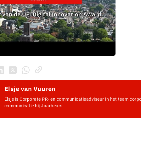
Elsje van Vuuren
Elsje is Corporate PR- en communicatieadviseur in het team corp
communicatie bij Jaarbeurs.