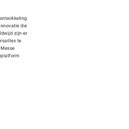
 ontwikkeling
innovatie die
dwijd zijn er
sailles te
n Messe
oplatform