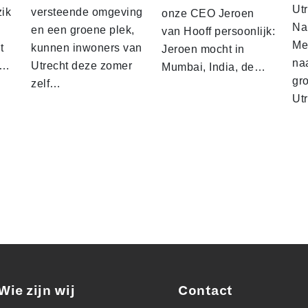
Utr
zik
versteende omgeving
onze CEO Jeroen
Na 
en een groene plek,
van Hooff persoonlijk:
Me
t
kunnen inwoners van
Jeroen mocht in
na
n…
Utrecht deze zomer
Mumbai, India, de…
gr
zelf…
Ut
Wie zijn wij
Contact