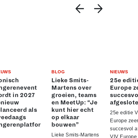
EUWS
BLOG
NIEUWS
onisch
Lieke Smits-
25e editi
ngerenevent
Martens over
Europe z
rdt in 2027
groeien, teams
succesvo
pnieuw
en MeetUp: “Je
afgeslot
lanceerd als
kunt hier echt
25e editie 
weedaags
op elkaar
Europe zee
ngerenplatfor
bouwen”
succesvol a
Lieke Smits-Martens
VIV Europe