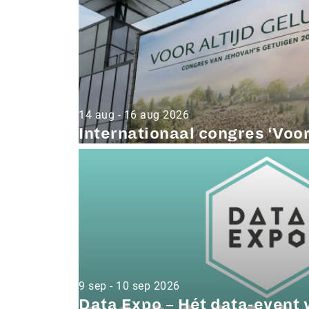
14 aug - 16 aug 2026
Internationaal congres ‘Voor 
9 sep - 10 sep 2026
Data Expo – Hét data-event v