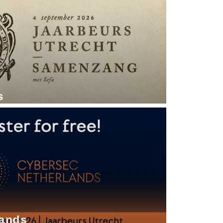
s
lands