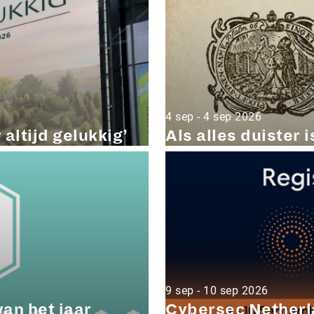
4 sep - 4 sep 2026
altijd gelukkig’
Als alles duister i
9 sep - 10 sep 2026
an het jaar
Cybersec Nether