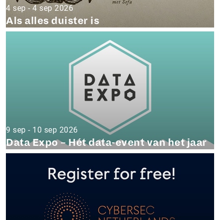
4 sep - 4 sep 2026
Als alles duister is
9 sep - 10 sep 2026
Data Expo – Hét data-event van het jaar