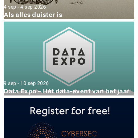
4 sep - 4 sep 2026
Als alles duister is
9 sep - 10 sep 2026
Data Expo – Hét data-event van het jaar