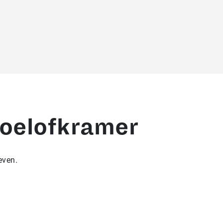
roelofkramer
even.